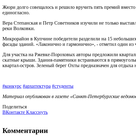
Жюри долго совещалось и решило вручить пять премий вместо т
единогласно.
Вера Степанская и Петр Советников изучили не только выставл
реки Волковки.
Микрорайон в Купчине победители разделили на 15 небольших 
фасады зданий. «Лаконично и гармонично», - отметил один из
Для участка на Ржевке-Пороховых авторы предложили квартальн
скатные крыши. Здания-памятники встраиваются в прямоугольн
квартал-остров. Зеленый берег Охты предназначен для отдыха 
#конкурс
#архитектура
#студенты
Материал опубликован в газете «Санкт-Петербургские ведомос
Поделиться
ВКонтакте
Класснуть
Комментарии