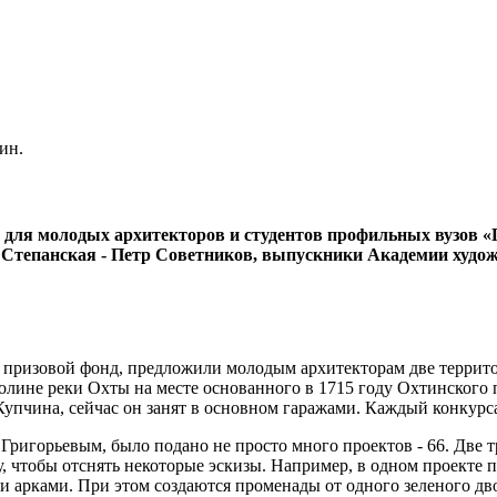
ин.
для молодых архитекторов и студентов профильных вузов «
а Степанская - Петр Советников, выпускники Академии художе
и призовой фонд, предложили молодым архитекторам две террито
лине реки Охты на месте основанного в 1715 году Охтинского п
упчина, сейчас он занят в основном гаражами. Каждый конкурса
ригорьевым, было подано не просто много проектов - 66. Две т
у, чтобы отснять некоторые эскизы. Например, в одном проекте
ми арками. При этом создаются променады от одного зеленого д