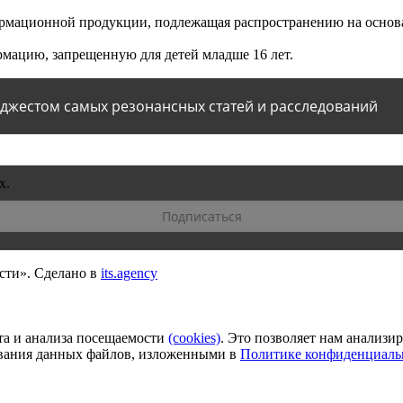
мационной продукции, подлежащая распространению на основа
мацию, запрещенную для детей младше 16 лет.
йджестом самых резонансных статей и расследований
х.
сти».
Сделано в
its.agency
та и анализа посещаемости
(сookies)
. Это позволяет нам анализи
зования данных файлов, изложенными в
Политике конфиденциаль