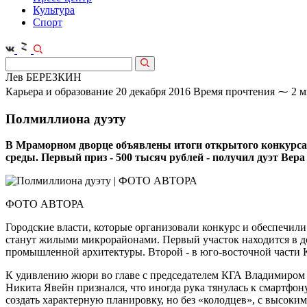
Культура
Спорт
Лев БЕРЕЗКИН
Карьера и образование
20 декабря 2016
Время прочтения ⁓ 2 м
Полмиллиона дуэту
В Мраморном дворце объявлены итоги открытого конкурса 
среды. Первый приз - 500 тысяч рублей - получил дуэт Вер
ФОТО АВТОРА
Городские власти, которые организовали конкурс и обеспечил
станут жилыми микрорайонами. Первый участок находится в до
промышленной архитектуры. Второй - в юго-восточной части К
К удивлению жюри во главе с председателем КГА Владимиром Г
Никита Явейн признался, что иногда рука тянулась к смартфон
создать характерную планировку, но без «колодцев», с высоки