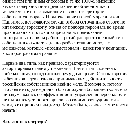
бизнес тем или иным способом в те же 1990-е, имеющие
весьма поверхностное представление об экономике и
менеджменте и насаждающие на своей территории
собственную мораль. И вытекающие из этой морали законы.
Например, встречаются случаи отбора сотрудников строго по
китайскому гороскопу, отказа от подбора персонала во время
православных постов и запрета на использование
иностранных слов на работе. Третий распространенный тип
собственников - не так давно разбогатевшие молодые
менеджеры, которые «позаимствовали» клиентов у компании,
в которой работали раньше.
Первые два типа, как правило, характеризуются
авторитарным стилем управления. Третий тип склонен к
либеральному, иногда доходящему до анархии. С точки зрения
работников, адекватно воспринимающих действительность
российских собственников крайне мало. Возможно, потому,
что долгие годы нефтяного благополучия большинство из них
не задумывались об эффективности управления персоналом и
не пытались установить диалог со своими сотрудниками -
теми, кто приносит им доход. Может быть, сейчас самое время
начать?
Кто стоит в очереди?