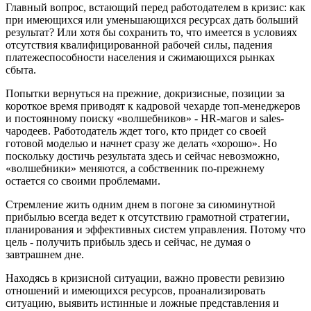
Главный вопрос, встающий перед работодателем в кризис: как
при имеющихся или уменьшающихся ресурсах дать больший
результат? Или хотя бы сохранить то, что имеется в условиях
отсутствия квалифицированной рабочей силы, падения
платежеспособности населения и сжимающихся рынках
сбыта.
Попытки вернуться на прежние, докризисные, позиции за
короткое время приводят к кадровой чехарде топ-менеджеров
и постоянному поиску «волшебников» - HR-магов и sales-
чародеев. Работодатель ждет того, кто придет со своей
готовой моделью и начнет сразу же делать «хорошо». Но
поскольку достичь результата здесь и сейчас невозможно,
«волшебники» меняются, а собственник по-прежнему
остается со своими проблемами.
Стремление жить одним днем в погоне за сиюминутной
прибылью всегда ведет к отсутствию грамотной стратегии,
планирования и эффективных систем управления. Потому что
цель - получить прибыль здесь и сейчас, не думая о
завтрашнем дне.
Находясь в кризисной ситуации, важно провести ревизию
отношений и имеющихся ресурсов, проанализировать
ситуацию, выявить истинные и ложные представления и