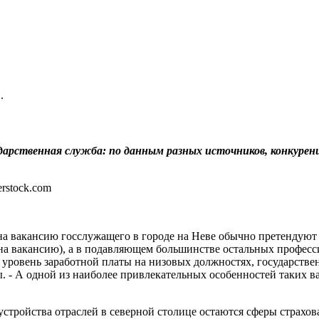
.
рственная служба: по данным разных источников, конкуренция
на вакансию госслужащего в городе на Неве обычно претендуют о
на вакансию), а в подавляющем большинстве остальных професс
й уровень заработной платы на низовых должностях, государств
. - А одной из наиболее привлекательных особенностей таких ва
устройства отраслей в северной столице остаются сферы страхов