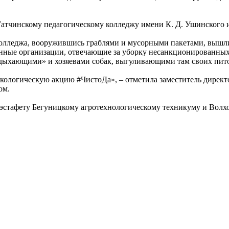
Гатчинскому педагогическому колледжу имени К. Д. Ушинского 
олледжа, вооружившись граблями и мусорными пакетами, вышли н
нные организации, отвечающие за уборку несанкционированных 
дыхающими» и хозяевами собак, выгуливающими там своих пит
кологическую акцию #ЧистоДа», – отметила заместитель директо
ом.
 эстафету Бегуницкому агротехнологическому техникуму и Волх