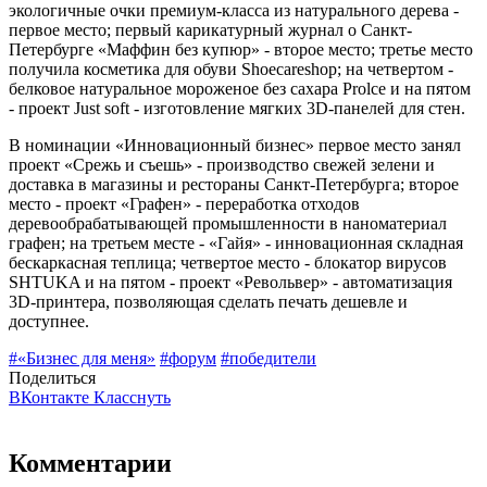
экологичные очки премиум-класса из натурального дерева -
первое место; первый карикатурный журнал о Санкт-
Петербурге «Маффин без купюр» - второе место; третье место
получила косметика для обуви Shoecareshop; на четвертом -
белковое натуральное мороженое без сахара Prolce и на пятом
- проект Just soft - изготовление мягких 3D-панелей для стен.
В номинации «Инновационный бизнес» первое место занял
проект «Срежь и съешь» - производство свежей зелени и
доставка в магазины и рестораны Санкт-Петербурга; второе
место - проект «Графен» - переработка отходов
деревообрабатывающей промышленности в наноматериал
графен; на третьем месте - «Гайя» - инновационная складная
бескаркасная теплица; четвертое место - блокатор вирусов
SHTUKA и на пятом - проект «Револьвер» - автоматизация
3D-принтера, позволяющая сделать печать дешевле и
доступнее.
#«Бизнес для меня»
#форум
#победители
Поделиться
ВКонтакте
Класснуть
Комментарии