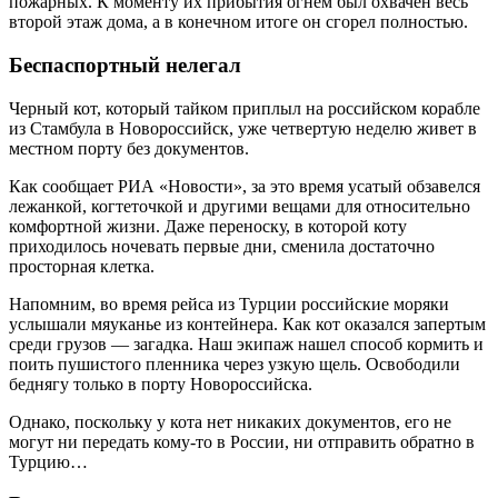
пожарных. К моменту их прибытия огнем был охвачен весь
второй этаж дома, а в конечном итоге он сгорел полностью.
Беспаспортный нелегал
Черный кот, который тайком приплыл на российском кораб­ле
из Стамбула в Новороссийск, уже четвертую неделю живет в
местном порту без документов.
Как сообщает РИА «Новости», за это время усатый обзавелся
лежанкой, когтеточкой и другими вещами для относительно
комфортной жизни. Даже переноску, в которой коту
приходилось ночевать первые дни, сменила достаточно
просторная клетка.
Напомним, во время рейса из Турции российские моряки
услышали мяуканье из контейнера. Как кот оказался запертым
среди грузов — загадка. Наш экипаж нашел способ кормить и
поить пушистого пленника через узкую щель. Освободили
беднягу только в порту Новороссийска.
Однако, поскольку у кота нет никаких документов, его не
могут ни передать кому‑то в России, ни отправить обратно в
Турцию…