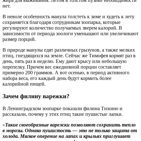
жира для выживания. Летом в толстом пузике необходимости
нет.
В неволе особенность манула толстеть к зиме и худеть к лету
сохраняется благодаря сотрудникам зоопарка, которые
регулируют количество получаемых зверем калорий. В
зависимости от периода зоологи уменьшают или увеличивают
размер порций.
В природе манулы едят различных грызунов, а также мелких
птиц, гнездящихся на земле. Сейчас же Тимофея кормят раз в
день, пять раз в неделю. Ему дают крысу или небольшую
перепелку. Причем вес ежедневной порции составляет
примерно 200 граммов. А вот осенью, в период активного
набора веса, его каждый день будут кормить более
калорийной пищей.
Зачем филину варежки?
В Ленинградском зоопарке показали филина Тихоню и
рассказали, почему у этих птиц такие пушистые лапки.
«
Такие своеобразные варежки позволяют сохранить тепло
в морозы. Однако пушистость — это не только защита от
холода. Мягкое оперение на лапах и крыльях приглушает