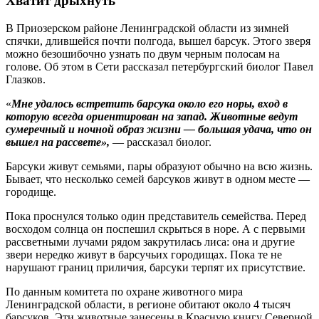
Хватит дрыхнуть
В Приозерском районе Ленинградской области из зимней
спячки, длившейся почти полгода, вышел барсук. Этого зверя
можно безошибочно узнать по двум черным полосам на
голове. Об этом в Сети рассказал петербургский биолог Павел
Глазков.
«
Мне удалось встретить барсука около его норы, вход в
которую всегда ориентирован на запад. Животные ведут
сумеречный и ночной образ жизни — большая удача, что он
вышел на рассвете»,
— рассказал биолог.
Барсуки живут семьями, пары образуют обычно на всю жизнь.
Бывает, что несколько семей барсуков живут в одном месте —
городище.
Пока проснулся только один представитель семейства. Перед
восходом солнца он поспешил скрыться в норе. А с первыми
рассветными лучами рядом закрутилась лиса: она и другие
звери нередко живут в барсучьих городищах. Пока те не
нарушают границ приличия, барсуки терпят их присутствие.
По данным комитета по охране животного мира
Ленинградской области, в регионе обитают около 4 тысяч
барсуков. Эти животные занесены в Красную книгу Северной