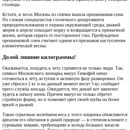
столицы.
Кстати, в лесах Москвы из спячки вышла орешниковая соня.
По словам специалистов столичного департамента
природопользования и охраны окружающей среды, рыжий
зверек в апреле покидает норку и возвращается к привычной
жизни, которая скрыта от посторонних глаз. Пробуждение
орешниковой сони считают одним из признаков наступления
климатической весны.
Долой лишние килограммы!
Оказывается, похудеть к лету стремятся не только люди. Так,
символ Московского зоопарка манул Тимофей начал
готовиться к лету, вступив в активную фазу разжировки. Он
уже сбросил 2 кг и на данный момент весит 5 кг, сообщает
пресс-служба зоосада. Ожидается, что дикий кот закончит
худеть к началу июня. Причем манул не только обретет
стройную форму, но и поменяет цвет своей шубы на более
яркий и рыжий.
Такие серьезные колебания веса у этого хищника объясняются
ареалом его обитания в дикой природе — в степном климате с
суровыми зимами, требующими в холода больших запасов