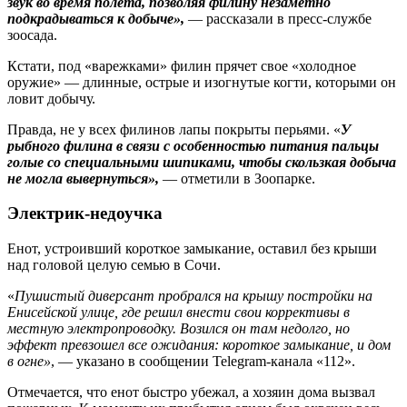
звук во время полета, позволяя филину незаметно
подкрадываться к добыче»,
— рассказали в пресс-службе
зоосада.
Кстати, под «варежками» филин прячет свое «холодное
оружие» — длинные, острые и изогнутые когти, которыми он
ловит добычу.
Правда, не у всех филинов лапы покрыты перьями. «
У
рыбного филина в связи с особенностью питания пальцы
голые со специальными шипиками, чтобы скользкая добыча
не могла вывернуться»,
— отметили в Зоопарке.
Электрик-недоучка
Енот, устроивший короткое замыкание, оставил без крыши
над головой целую семью в Сочи.
«
Пушистый диверсант пробрался на крышу постройки на
Енисейской улице, где решил внести свои коррективы в
местную электропроводку. Возился он там недолго, но
эффект превзошел все ожидания: короткое замыкание, и дом
в огне»
, — указано в сообщении Telegram-канала «112».
Отмечается, что енот быстро убежал, а хозяин дома вызвал