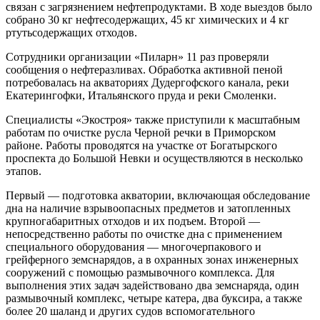
связан с загрязнением нефтепродуктами. В ходе выездов было
собрано 30 кг нефтесодержащих, 45 кг химических и 4 кг
ртутьсодержащих отходов.
Сотрудники организации «Пиларн» 11 раз проверяли
сообщения о нефтеразливах. Обработка активной пеной
потребовалась на акваториях Дудергофского канала, реки
Екатерингофки, Итальянского пруда и реки Смоленки.
Специалисты «Экостроя» также приступили к масштабным
работам по очистке русла Черной речки в Приморском
районе. Работы проводятся на участке от Богатырского
проспекта до Большой Невки и осуществляются в несколько
этапов.
Первый — подготовка акватории, включающая обследование
дна на наличие взрывоопасных предметов и затопленных
крупногабаритных отходов и их подъем. Второй —
непосредственно работы по очистке дна с применением
специального оборудования — многочерпакового и
грейферного земснарядов, а в охранных зонах инженерных
сооружений с помощью размывочного комплекса. Для
выполнения этих задач задействовано два земснаряда, один
размывочный комплекс, четыре катера, два буксира, а также
более 20 шаланд и других судов вспомогательного