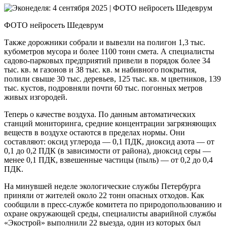
ФОТО нейросеть Шедеврум
Также дорожники собрали и вывезли на полигон 1,3 тыс.
кубометров мусора и более 1100 тонн смета. А специалисты
садово-парковых предприятий привели в порядок более 34
тыс. кв. м газонов и 38 тыс. кв. м набивного покрытия,
полили свыше 30 тыс. деревьев, 125 тыс. кв. м цветников, 139
тыс. кустов, подровняли почти 60 тыс. погонных метров
живых изгородей.
Теперь о качестве воздуха. По данным автоматических
станций мониторинга, средние концентрации загрязняющих
веществ в воздухе остаются в пределах нормы. Они
составляют: оксид углерода — 0,1 ПДК, диоксид азота — от
0,1 до 0,2 ПДК (в зависимости от района), диоксид серы —
менее 0,1 ПДК, взвешенные частицы (пыль) — от 0,2 до 0,4
ПДК.
На минувшей неделе экологические службы Петербурга
приняли от жителей около 22 тонн опасных отходов. Как
сообщили в пресс-службе комитета по природопользованию и
охране окружающей среды, специалисты аварийной службы
«Экострой» выполнили 22 выезда, один из которых был