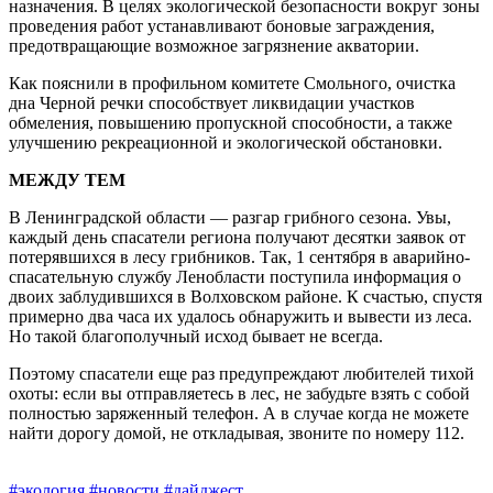
назначения. В целях экологической безопаснос­ти вокруг зоны
проведения работ устанавливают боновые заграждения,
предотвращающие возможное загрязнение акватории.
Как пояснили в профильном комитете Смольного, очистка
дна Черной речки способствует ликвидации участков
обмеления, повышению пропускной способности, а также
улучшению рекреационной и экологической обстановки.
МЕЖДУ ТЕМ
В Ленинградской области — разгар грибного сезона. Увы,
каждый день спасатели региона получают десятки заявок от
потерявшихся в лесу грибников. Так, 1 сентября в аварийно-
спасательную службу Леноблас­ти поступила информация о
двоих заблудившихся в Волховском районе. К счастью, спустя
примерно два часа их удалось обнаружить и вывести из леса.
Но такой благополучный исход бывает не всегда.
Поэтому спасатели еще раз предупреждают любителей тихой
охоты: если вы отправляетесь в лес, не забудьте взять с собой
полностью заряженный телефон. А в случае когда не можете
найти дорогу домой, не откладывая, звоните по номеру 112.
#экология
#новости
#дайджест