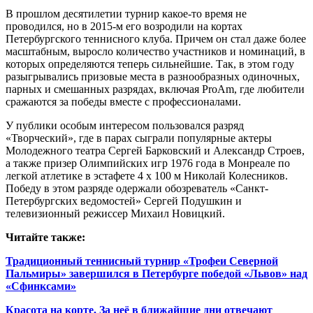
В прошлом десятилетии турнир какое‑то время не
проводился, но в 2015‑м его возродили на кортах
Петербургского теннисного клуба. Причем он стал даже более
масштабным, выросло количество участников и номинаций, в
которых определяются теперь сильнейшие. Так, в этом году
разыгрывались призовые места в разнообразных одиночных,
парных и смешанных разрядах, включая ProAm, где любители
сражаются за победы вместе с профессионалами.
У публики особым интересом пользовался разряд
«Творческий», где в парах сыграли популярные актеры
Молодежного театра Сергей Барковский и Александр Строев,
а также призер Олимпийских игр 1976 года в Мон­реале по
легкой атлетике в эстафете 4 х 100 м Николай Колесников.
Победу в этом разряде одержали обозреватель «Санкт-
Петербургских ведомостей» Сергей Подушкин и
телевизионный режиссер Михаил Новицкий.
Читайте также:
Традиционный теннисный турнир «Трофеи Северной
Пальмиры» завершился в Петербурге победой «Львов» над
«Сфинксами»
Красота на корте. За неё в ближайшие дни отвечают