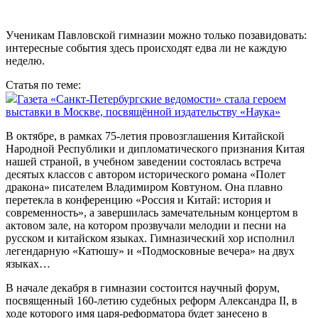
Ученикам Павловской гимназии можно только позавидовать:
интересные события здесь происходят едва ли не каждую
неделю.
Статья по теме:
Газета «Санкт-Петербургские ведомости» стала героем
выставки в Москве, посвящённой издательству «Наука»
В октябре, в рамках 75‑летия провозглашения Китайской
Народной Республики и дипломатического признания Китая
нашей страной, в учебном заведении состоялась встреча
десятых классов с автором исторического романа «Полет
дракона» писателем Владимиром Ковтуном. Она плавно
перетекла в конференцию «Россия и Китай: история и
современность», а завершилась замечательным концертом в
актовом зале, на котором прозвучали мелодии и песни на
русском и китайском языках. Гимназический хор исполнил
легендарную «Катюшу» и «Подмосковные вечера» на двух
языках…
В начале декабря в гимназии состоится научный форум,
посвященный 160‑летию судебных реформ Александра II, в
ходе которого имя царя-реформатора будет занесено в