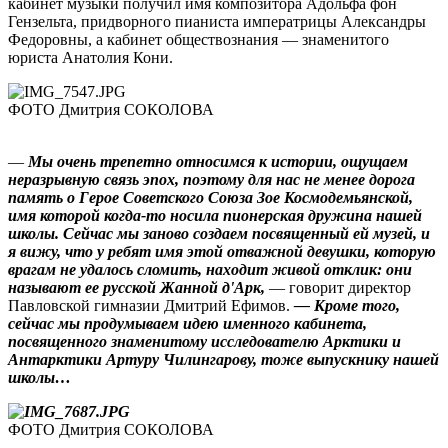
кабинет музыки получил имя композитора Адольфа фон
Гензельта, придворного пианиста императрицы Александры
Федоровны, а кабинет обществознания — знаменитого
юриста Анатолия Кони.
ФОТО Дмитрия СОКОЛОВА
—
Мы очень трепетно относимся к истории, ощущаем
неразрывную связь эпох, поэтому для нас не менее дорога
память о Герое Советского Союза Зое Космодемьянской,
имя которой когда‑то носила пионерская дружина нашей
школы. Сейчас мы заново создаем посвященный ей музей, и
я вижу, что у ребят имя этой отважной девушки, которую
врагам не удалось сломить, находит живой отклик: они
называют ее русской Жанной д'Арк,
— говорит директор
Павловской гимназии Дмитрий Ефимов.
— Кроме того,
сейчас мы продумываем идею именного кабинета,
посвященного знаменитому исследователю Арктики и
Антарктики Артуру Чилингарову, тоже выпускнику нашей
школы…
ФОТО Дмитрия СОКОЛОВА