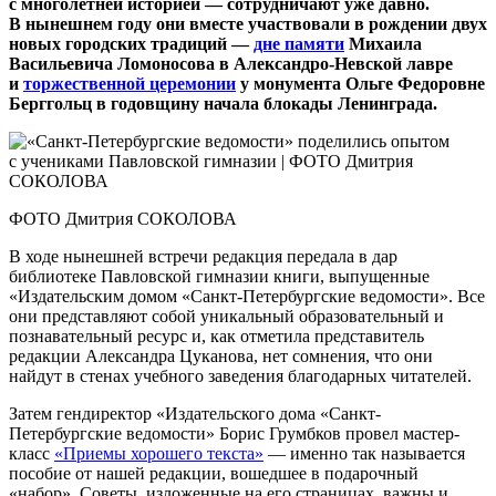
с многолетней историей — сотрудничают уже давно.
В нынешнем году они вместе участвовали в рождении двух
новых городских традиций —
дне памяти
Михаила
Васильевича Ломоносова в Александро-Невской лавре
и
торжественной церемонии
у монумента Ольге Федоровне
Берггольц в годовщину начала блокады Ленинграда.
ФОТО Дмитрия СОКОЛОВА
В ходе нынешней встречи редакция передала в дар
библиотеке Павловской гимназии книги, выпущенные
«Издательским домом «Санкт-Петербургские ведомости». Все
они представляют собой уникальный образовательный и
познавательный ресурс и, как отметила представитель
редакции Александра Цуканова, нет сомнения, что они
найдут в стенах учебного заведения благодарных читателей.
Затем гендиректор «Издательского дома «Санкт-
Петербургские ведомости» Борис Грумбков провел мастер-
класс
«Приемы хорошего текста»
— именно так называется
пособие от нашей редакции, вошедшее в подарочный
«набор». Советы, изложенные на его страницах, важны и