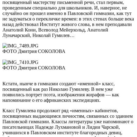
посвященный мастерству письменной речи, стал первым,
проведенным специально для школьников. И, наверное, не
случайно он прошел именно в Павловской гимназии, как тут
не задуматься о перекличке времен: в этих стенах больше века
назад действовал Институт живого слова, в нем преподавали
Анатолий Кони, Всеволод Мейерхольд, Анатолий
Луначарский, Николай Гумилев…
ФОТО Дмитрия СОКОЛОВА
ФОТО Дмитрия СОКОЛОВА
Кстати, нынче в гимназии создают «именной» класс,
посвященный как раз Николаю Гумилеву. В нем уже
появились портрет поэта, изображения жирафов — как
напоминание о его африканских экспедициях.
Класс Гумилева продолжит ряд «именных» кабинетов,
посвященных выдающимся личностям, связанных со зданием
Павловской гимназии. Классы литературы уже напоминают о
писательницах Надежде Лухмановой и Лидии Чарской,
учившихся в Павловском институте благородных девиц,