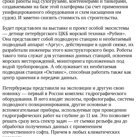
сроки работы над сухогрузами, контейнерами и танкерами,
создаваемыми на базе этой платформы (за счет применения
унифицированного оборудования и схем насыщения им
судов). И заметно снизить стоимость их строительства.
Будет представлен на выставке и проект особой экосистемы
— детище петербургского ЦКБ морской техники «Рубин».
Она представляет собой подводную станцию и необитаемый
подводный аппарат «Аргус», действующие в одной связке, их
разработали инженеры этого конструкторского бюро. Роботы
такого типа служат для установки донных станций, освоения
морских месторождений, мониторинга проложенных под
водой трубопроводов. А обслуживает их необитаемая
подводная станция «Октавис», способная работать также как
центр хранения и передачи данных.
Петербуржцы представили на экспозиции и другую свою
новинку — первый в России комплекс гидрографического
оборудования. В него входят эхолоты, профилографы, система
подвод­ного позиционирования, другие основные и
вспомогательные приборы, используемые при проведении
гидрографических работ на глубине до 11 км. Это позволяет
решать сразу весь спектр задач — от съемки рельефа дна до
обработки полученных данных с применением
отечественного софта. Причем в любых климатических