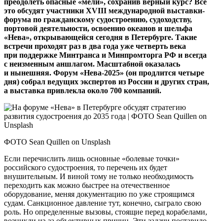
преодолеть опасные «мели», сохранив верный курс? Все
это обсудят участники XVIII международной выставки-
форума по гражданскому судостроению, судоходству,
портовой деятельности, освоению океанов и шельфа
«Нева», открывающейся сегодня в Петербурге. Такие
встречи проходят раз в два года уже четверть века
при поддержке Минтранса и Минпромторга РФ и всегда
с неизменным аншлагом. Масштабной оказалась
и нынешняя. Форум «Нева-2025» (он продлится четыре
дня) собрал ведущих экспертов из России и других стран,
а выставка привлекла около 700 компаний.
ФОТО Sean Quillen on Unsplash
Если перечислить лишь основные «болевые точки»
российского судостроения, то перечень их будет
внушительным. И виной тому не только необходимость
переходить как можно быстрее на отечественное
оборудование, меняя документацию по уже строящимся
судам. Санкционное давление тут, конечно, сыграло свою
роль. Но определенные вызовы, стоящие перед корабелами,
возникли из‑за объективных причин. Эти задачи поставило