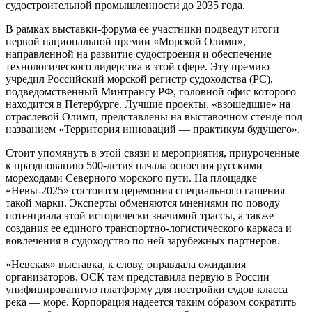
судостроительной промышленности до 2035 года.
В рамках выставки-форума ее участники подведут итоги
первой национальной премии «Морской Олимп»,
направленной на развитие судостроения и обеспечение
технологического лидерства в этой сфере. Эту премию
учредил Российский морской регистр судоходства (РС),
подведомственный Минтрансу РФ, головной офис которого
находится в Петербурге. Лучшие проекты, «взошедшие» на
отраслевой Олимп, представлены на выставочном стенде под
названием «Территория инноваций — практикум будущего».
Стоит упомянуть в этой связи и мероприятия, приуроченные
к празднованию 500‑летия начала освоения русскими
мореходами Северного морского пути. На площадке
«Невы-2025» состоится церемония специального гашения
такой марки. Эксперты обменяются мнениями по поводу
потенциала этой исторически значимой трассы, а также
создания ее единого транспортно-логистического каркаса и
вовлечения в судоходство по ней зарубежных партнеров.
«Невская» выставка, к слову, оправдала ожидания
организаторов. ОСК там представила первую в России
унифицированную платформу для постройки судов класса
река — море. Корпорация надеется таким образом сократить