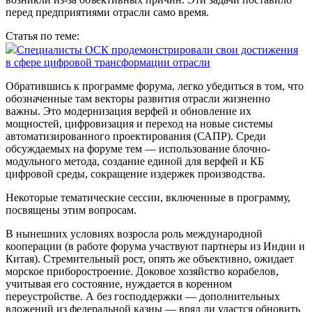
перед предприятиями отрасли само время.
Статья по теме:
Специалисты ОСК продемонстрировали свои достижения
в сфере цифровой трансформации отрасли
Обратившись к программе форума, легко убедиться в том, что
обозначенные там векторы развития отрасли жизненно
важны. Это модернизация верфей и обновление их
мощностей, цифровизация и переход на новые системы
автоматизированного проектирования (САПР). Среди
обсуждаемых на форуме тем — использование блочно-
модульного метода, создание единой для верфей и КБ
цифровой среды, сокращение издержек производства.
Некоторые тематические сессии, включенные в программу,
посвящены этим вопросам.
В нынешних условиях возросла роль международной
кооперации (в работе форума участвуют парт­неры из Индии и
Китая). Стремительный рост, опять же объективно, ожидает
морское приборостроение. Доковое хозяйство корабелов,
учитывая его состояние, нуждается в коренном
переустройстве. А без господдержки — дополнительных
вложений из федеральной казны — вряд ли удастся обновить