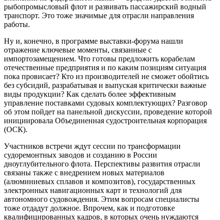
рыбопромысловый флот и развивать пассажирский водный
транспорт. Это тоже значимые для отрасли направления
работы.
Ну и, конечно, в программе выставки-форума нашли
отражение ключевые моменты, связанные с
импортозамещением. Что готовы предложить корабелам
отечественные предприятия и по каким позициям ситуация
пока провисает? Кто из производителей не сможет обойтись
без субсидий, разрабатывая и выпуская критически важные
виды продукции? Как сделать более эффективным
управление поставками судовых комплектующих? Разговор
об этом пойдет на панельной дискуссии, проведение которой
инициировала Объединенная судостроительная корпорация
(ОСК).
Участников встречи ждут сессии по трансформации
судоремонтных заводов и созданию в России
дноуглубительного флота. Перспективы развития отрасли
связаны также с внедрением новых материалов
(алюминиевых сплавов и композитов), государственных
электронных навигационных карт и технологий для
автономного судовождения. Этим вопросам специалисты
тоже отдадут должное. Впрочем, как и подготовке
квалифицированных кадров, в которых очень нуждаются